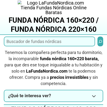
Saltar
al
contenido
FUNDA NÓRDICA 160×220 /
FUNDA NÓRDICA 220×160
Busca
Tenemos la compañera perfecta para tu dormitorio,
la incomparable
funda nórdica 160×220 barata,
para que des ese toque inigualable a tu habitación y
solo en
LaFundaNordica.com
te la podemos
ofrecer. Compra ya a
precios irresistibles
y sin
competencia.
¿Qué te interesa ver?