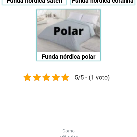
Funda nórdica satén
Funda nórdica coralina
Funda nórdica polar
5/5 - (1 voto)
Como