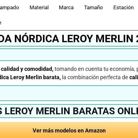
tampado
Material
Marca
Tamaño
Estación
e
DA NÓRDICA LEROY MERLIN 
 calidad y comodidad,
tomando en cuenta tu economía, 
dica Leroy Merlin barata,
la combinación perfecta de
cal
 LEROY MERLIN BARATAS ONL
Ver más modelos en Amazon