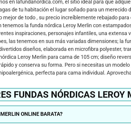
s en lafundanordica.com, el sitio ideal para que adquier
 hagas de tu habitación el lugar soñado para un merecido
, lo mejor de todo , su precio increíblemente rebajado par
én tenemos la funda nórdica Leroy Merlin con estampados,
rentes inspiraciones, personajes infantiles, una extensa
cupes, las tenemos en sus más variadas dimensiones; la f
y divertidos diseños, elaborada en microfibra polyester, t
órdica Leroy Merlin para cama de 105 cm; diseño reversi
rápido y conserva su forma. Pero si necesitas un modelo
hipoalergénica, perfecta para cama individual. Aprovecha
ES FUNDAS NÓRDICAS LEROY 
MERLIN ONLINE BARATA?