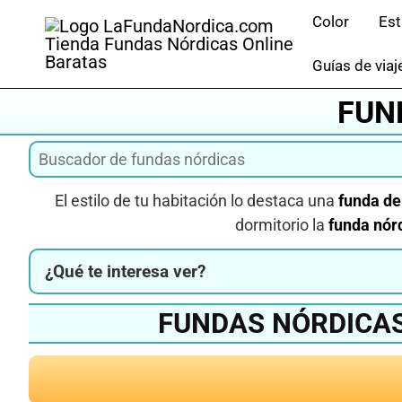
Saltar
Color
Es
al
contenido
Guías de viaj
FUN
El estilo de tu habitación lo destaca una
funda de
dormitorio la
funda nór
¿Qué te interesa ver?
FUNDAS NÓRDICAS