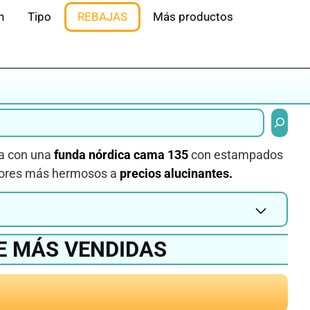
n
Tipo
REBAJAS
Más productos
Buscar
da con una
funda nórdica cama 135
con estampados
lores más hermosos a
precios alucinantes.
E MÁS VENDIDAS