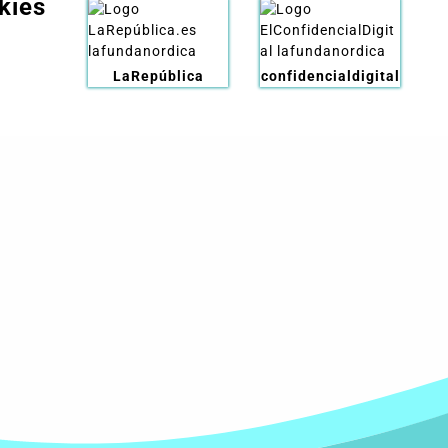
kies
LaRepública
confidencialdigital