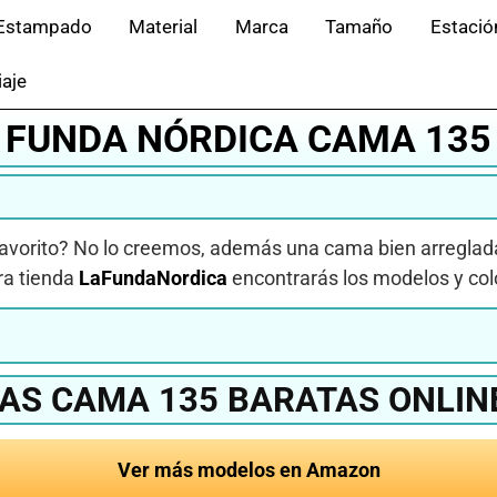
Estampado
Material
Marca
Tamaño
Estació
iaje
FUNDA NÓRDICA CAMA 135
favorito? No lo creemos, además una cama bien arregla
tra tienda
LaFundaNordica
encontrarás los modelos y co
AS CAMA 135 BARATAS ONLIN
Ver más modelos en Amazon