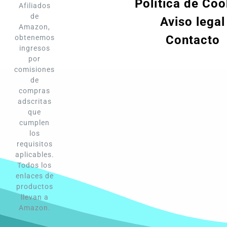
Política de Coo
Afiliados
de
Aviso legal
Amazon,
Contacto
obtenemos
ingresos
por
comisiones
de
compras
adscritas
que
cumplen
los
requisitos
aplicables.
Todos los
enlaces de
productos
llevan a
Amazon.