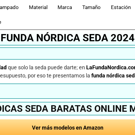
tampado
Material
Marca
Tamaño
Estación
e
FUNDA NÓRDICA SEDA 2024
dad
que solo la seda puede darte; en
LaFundaNordica.c
presupuesto, por eso te presentamos la
funda nórdica sed
ICAS SEDA BARATAS ONLINE 
Ver más modelos en Amazon