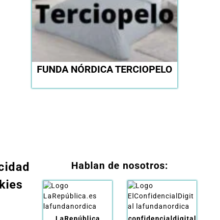
FUNDA NÓRDICA TERCIOPELO
Hablan de nosotros:
acidad
kies
LaRepública
confidencialdigital