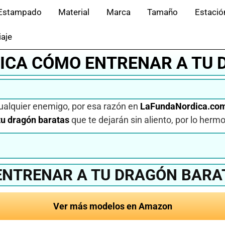
Estampado
Material
Marca
Tamaño
Estació
iaje
ICA CÓMO ENTRENAR A TU 
cualquier enemigo, por esa razón en
LaFundaNordica.co
tu dragón baratas
que te dejarán sin aliento, por lo herm
NTRENAR A TU DRAGÓN BARA
Ver más modelos en Amazon