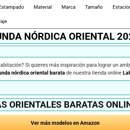
Estampado
Material
Marca
Tamaño
Estació
iaje
UNDA NÓRDICA ORIENTAL 20
abitación? Si quieres más inspiración para lograr un am
unda nórdica oriental barata
de nuestra tienda online
La
S ORIENTALES BARATAS ONLI
Ver más modelos en Amazon