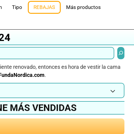
n
Tipo
REBAJAS
Más productos
24
Buscar
biente renovado, entonces es hora de vestir la cama
FundaNordica.com
.
NE MÁS VENDIDAS