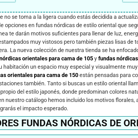
 no se toma a la ligera cuando estás decidida a actualiza
de opciones en fundas nórdicas de estilo oriental que se
nea te darán motivos suficientes para llenar de luz, energ
 estampados muy vistosos pero también piezas lisas de to
gera. La nueva colección de nuestra tienda se ha enfoca
nórdicas orientales para cama de 105
y
fundas nórdicas
 tu habitación un espacio muy especial y visualmente muy
cas orientales para cama de 150
están pensadas para cobi
 estaciones también. Tanto si buscas un estilo oriental ll
o propio del estilo japonés, donde predominan colores nat
 nuestro catálogo hemos incluido los motivos florales, a
ograrás el impacto esperado.
RES FUNDAS NÓRDICAS DE OR