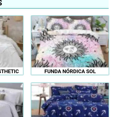
S
STHETIC
FUNDA NÓRDICA SOL