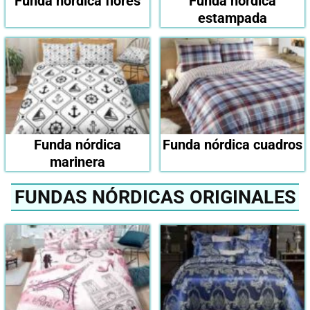
Funda nórdica flores
Funda nórdica
estampada
Funda nórdica
Funda nórdica cuadros
marinera
FUNDAS NÓRDICAS ORIGINALES