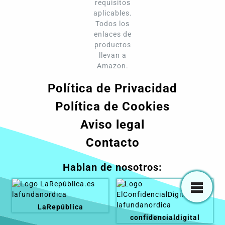
requisitos
aplicables.
Todos los
enlaces de
productos
llevan a
Amazon.
Política de Privacidad
Política de Cookies
Aviso legal
Contacto
Hablan de nosotros:
LaRepública
confidencialdigital