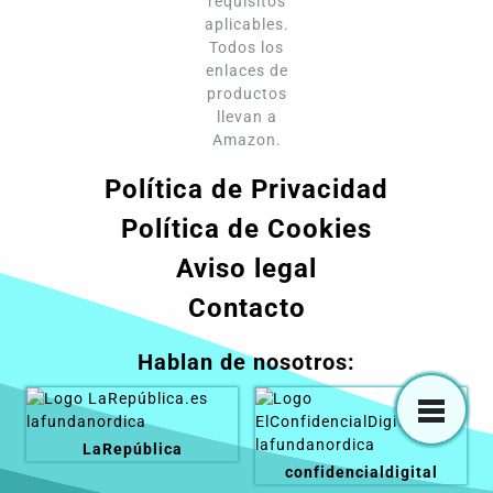
requisitos
aplicables.
Todos los
enlaces de
productos
llevan a
Amazon.
Política de Privacidad
Política de Cookies
Aviso legal
Contacto
Hablan de nosotros:
LaRepública
confidencialdigital